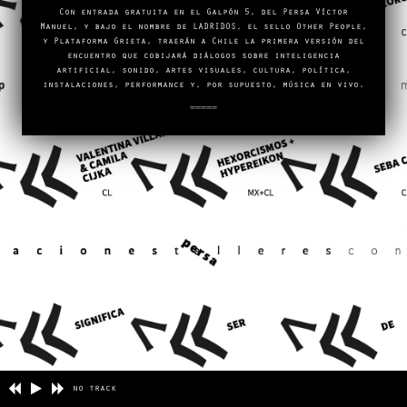
Con entrada gratuita en el Galpón 5, del Persa Víctor
1
174
Manuel, y bajo el nombre de LADRIDOS, el sello Other People,
y Plataforma Grieta, traerán a Chile la primera versión del
encuentro que cobijará diálogos sobre inteligencia
artificial, sonido, artes visuales, cultura, política,
instalaciones, performance y, por supuesto, música en vivo.
=====
no track